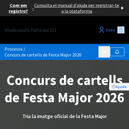
Com em
Consulta el manual d'ajuda per registrar-te
-
registro?
a la plataforma
Menú
Viladecavalls Participa 311
Entra
Procesos
/
Menú principa
Seguir
Concurs de cartells de Festa Major 2026
Concurs de cartells
Ayuda
de Festa Major 2026
Tria la imatge oficial de la Festa Major