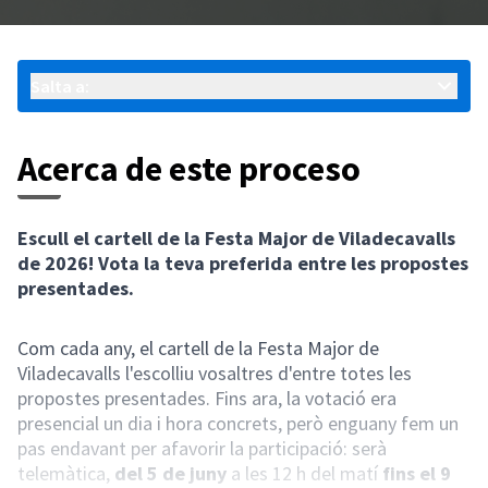
Salta a:
Acerca de este proceso
Escull el cartell de la Festa Major de Viladecavalls
de 2026! Vota la teva preferida entre les propostes
presentades.
Com cada any, el cartell de la Festa Major de
Viladecavalls l'escolliu vosaltres d'entre totes les
propostes presentades. Fins ara, la votació era
presencial un dia i hora concrets, però enguany fem un
pas endavant per afavorir la participació: serà
telemàtica,
del 5 de juny
a les 12 h del matí
fins el 9