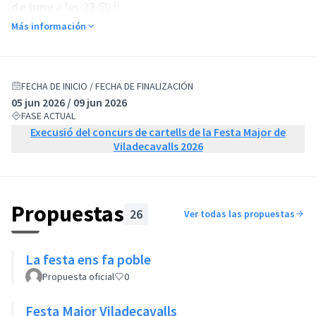
de juny
a les 23.59 h.
Podran participar-hi les persones
empadronades a
Más información
Viladecavalls a partir dels 16 anys
que estiguin
registrades a la plataforma. Si no saps com fer-ho,
pots consultar
aquest manual
.
(Enlace externo)
El cartell guanyador es donarà a conèixer el proper 10
FECHA DE INICIO / FECHA DE FINALIZACIÓN
05 jun 2026 / 09 jun 2026
de juny.
FASE ACTUAL
Execusió del concurs de cartells de la Festa Major de
Viladecavalls 2026
Propuestas
26
Ver todas las propuestas
La festa ens fa poble
Propuesta oficial
0
Festa Major Viladecavalls