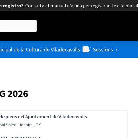
 registro?
-
Consulta el manual d'ajuda per registrar-te a la plat
Menú d'usuari
cipal de la Cultura de Viladecavalls
/
Sessions
/
IG 2026
de plens del’Ajuntament de Viladecavalls.
oni Soler i Hospital, 7-9