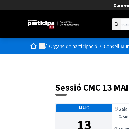
Com em
Inici
Menú principal
/
Òrgans de participació
/
Consell Muni
Sessió CMC 13 MA
MAIG
Sala 
C. Ant
13