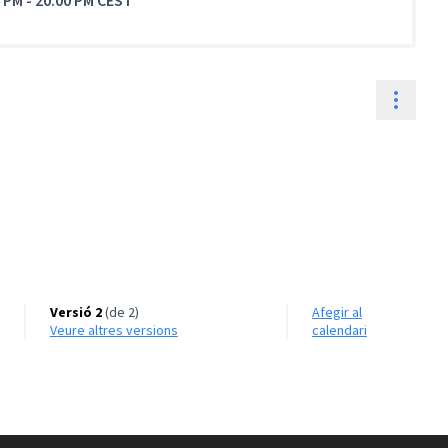
0 PM
-
20:00 PM CEST
Contr
Versió 2
(de 2)
Afegir al
veure altres versions
calendari