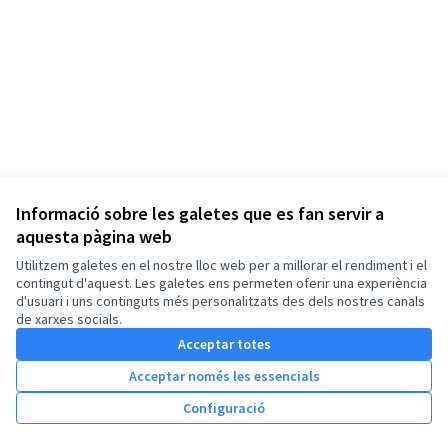
Informació sobre les galetes que es fan servir a
aquesta pàgina web
Termes i condicions d'ús
Configuració de les galetes
Utilitzem galetes en el nostre lloc web per a millorar el rendiment i el
Viladecavalls Participa 311 a X
Viladecavalls Participa 311 a Facebook
Viladecavalls Participa 311 a Instagram
Viladecavalls Participa 311 a YouTube
contingut d'aquest. Les galetes ens permeten oferir una experiència
d'usuari i uns continguts més personalitzats des dels nostres canals
(Enllaç extern)
(Enllaç extern)
(Enllaç extern)
(Enllaç extern)
Català
de xarxes socials.
Triar la llengua
Elegir el idioma
Acceptar totes
Acceptar només les essencials
Amb llicènc
(Enllaç exte
Configuració
(Enllaç extern)
Web creada amb
programari lliure
.
(Enllaç extern)