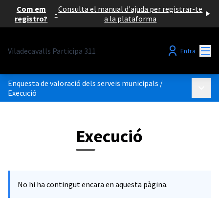
Com em
Consulta el manual d'ajuda per registrar-te
-
registro?
a la plataforma
Menú
Viladecavalls Participa 311
Entra
Enquesta de valoració dels serveis municipals
/
Menú p
Execució
Execució
No hi ha contingut encara en aquesta pàgina.