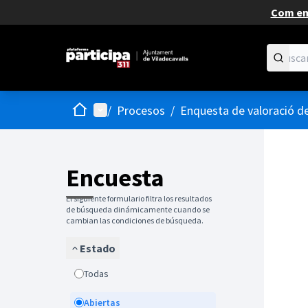
Com em
Inicio
Menú principal
/
Procesos
/
Enquesta de valoració de
Encuesta
El siguiente formulario filtra los resultados
de búsqueda dinámicamente cuando se
cambian las condiciones de búsqueda.
Estado
Todas
Abiertas