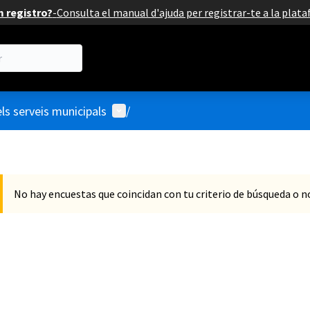
 registro?
-
Consulta el manual d'ajuda per registrar-te a la plat
Menú de usuario
ls serveis municipals
/
No hay encuestas que coincidan con tu criterio de búsqueda o 